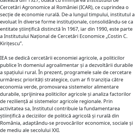
datează din 1927, odată cu înființarea Institutului de
Cercetări Agronomice al României (ICAR), ce cuprindea o
secție de economie rurală. De-a lungul timpului, institutul a
evoluat în diverse forme instituționale, consolidându-se ca
entitate științifică distinctă în 1967, iar din 1990, este parte
a Institutului Național de Cercetări Economice „Costin C.
Kirițescu”.
IEA se dedică cercetării economiei agricole, a politicilor
publice în domeniul agroalimentar și a dezvoltării durabile
a spațiului rural. În prezent, programele sale de cercetare
urmăresc priorități strategice, cum ar fi tranziția către
economia verde, promovarea sistemelor alimentare
durabile, sprijinirea politicilor agricole și analiza factorilor
de reziliență ai sistemelor agricole regionale. Prin
activitatea sa, Institutul contribuie la fundamentarea
științifică a deciziilor de politică agricolă și rurală din
România, adaptându-se provocărilor economice, sociale și
de mediu ale secolului XXI.